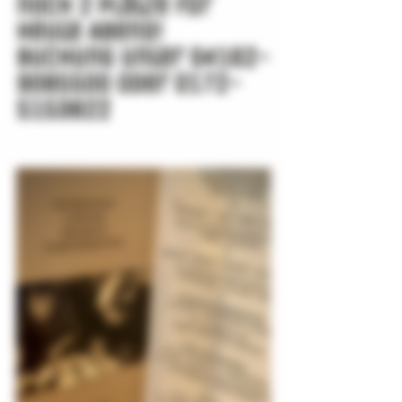
noch 2 Plätze für 
heute Abend!
Buchung unter 04162-
9085500 oder 0172-
5153822