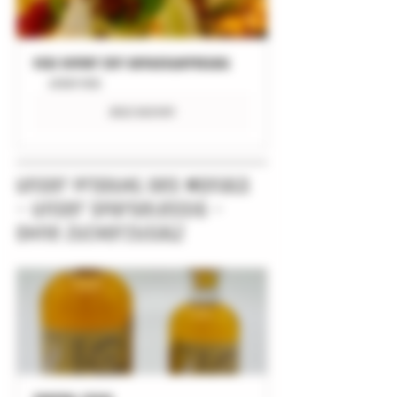
VEGI Dinner ZeiT Genusswerkstatt
undefined
Jetzt buchen
Unser Produkt des Monats 
- unser Spargelessig - 
ohne Zuckerzusatz