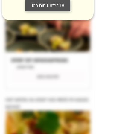
Alle Dinnertermine (außer August - VEGI 
Ich bin unter 18
Menü)  für unser Menü bis November
Dinner ZeiT Genusswerkstatt
undefined
Jetzt buchen
Hier kannst Du unser VEGI Menü im August 
buchen