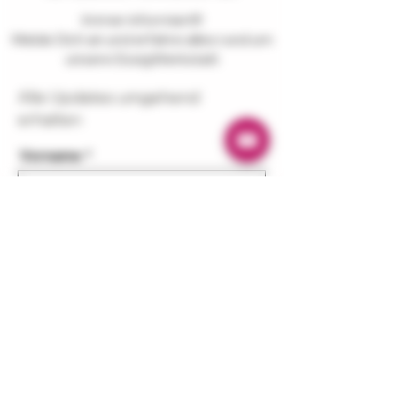
Immer informiert!!!
Melde Dich an und erfahre alles rund um
unsere EssigWerkstatt
Alle Updates umgehend
erhalten
Vorname
Nachname
E-Mail-Adresse
Telefonnummer