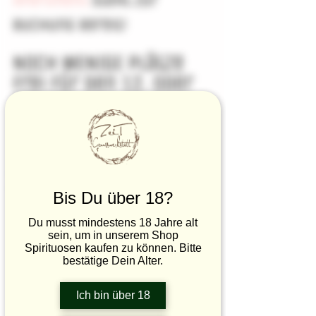
Buchung bereit!
Noch WENIGE Plätze 
frei für den 12. oder 
26. Juli
https://video.wixstatic.com/video/01cb0f_057c
d7fb999948098d45db0a2cb607a8/480p/mp4/file
Bis Du über 18?
.mp4
Du musst mindestens 18 Jahre alt
sein, um in unserem Shop
Spirituosen kaufen zu können. Bitte
bestätige Dein Alter.
Ich bin über 18
Die ersten Gerichte werden vorbereitet