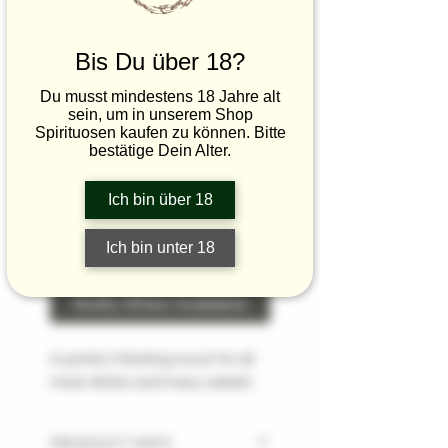
Olives - Licorice
Spice
Bis Du über 18?
Price
€8.50
Du musst mindestens 18 Jahre alt
€1.70
/
10g
sein, um in unserem Shop
€1.70
Spirituosen kaufen zu können. Bitte
zzgl.Verpackung/Versand
per
bestätige Dein Alter.
10
Quantity
*
Grams
Ich bin über 18
Ich bin unter 18
Out of Stock
Notify When Available
A perfect finishing touch for all
meat dishes and many salads!
PRODUCT INFO