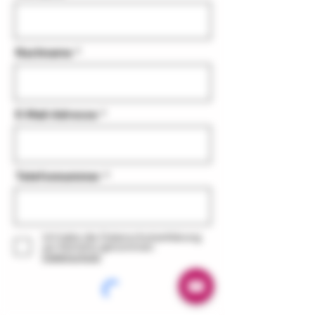
Nachname
E-Mail-Adresse
Telefonnummer
Ich habe die Datenschutzerklärung
zur Kenntnis genommen.
Datenschutz
© 2020 ZeiT Genusswerkstatt Jork