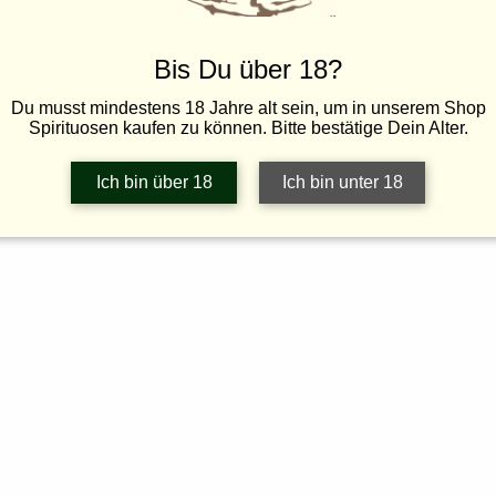
Konservierungsstof
s der Rosine.
Geschmacksverstä
Bis Du über 18?
Du musst mindestens 18 Jahre alt sein, um in unserem Shop
Spirituosen kaufen zu können. Bitte bestätige Dein Alter.
Ich bin über 18
Ich bin unter 18