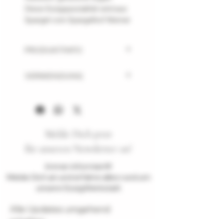
Diese Essigspezialität wird aus
Spargel vom Spargelhof Werner
in Deinste gewonnen. Intensiv,
fruchttypisch im Geschmack
PRODUKTINFO
und am Gaumen eine milde
Säure und feine Honignoten.
Reiner Gärungsessig,
VERWENDUNG
Ohne Zuckerzusatz!
hergestellt aus Altländer
Spargel vom Spargelhof Werner,
Perfekt zu Spargelsalat!
im Barriquefass gelagert, 5%
Passt toll zu Süßwasserfisch,
Säure
Gemüsepfannen, Gerichten mit
ungefiltert, mit Essigmutter
Eiern und Pilzen, mediterrane
Nach dem Öffnen im
Melde Dich jetzt
Gerichte und Spargel selbst.
Kühlschrank aufbewahren.
Kombinierbar mit
für unseren Newsletter an!
Olivenöl,
Distelöl, Sonnenblumenöl,
Immer informiert!!!
Kürbiskernöl
Melde Dich an und erfahre alles rund um
Oder Du verwendest ihn für
unsere EssigWerkstatt
Deine tägliche Essigkur als
gesunden Start in den Tag!
Alle Updates umgehend