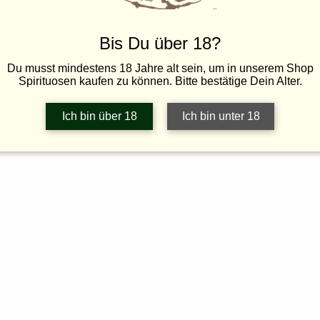
ed cardboard. With your order, we would
 packing material.
Bis Du über 18?
ly dimensionally stable and pressure-
Du musst mindestens 18 Jahre alt sein, um in unserem Shop
Spirituosen kaufen zu können. Bitte bestätige Dein Alter.
m (upper internal dimensions)
Ich bin über 18
Ich bin unter 18
erial