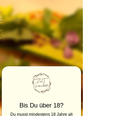
Bis Du über 18?
Du musst mindestens 18 Jahre alt